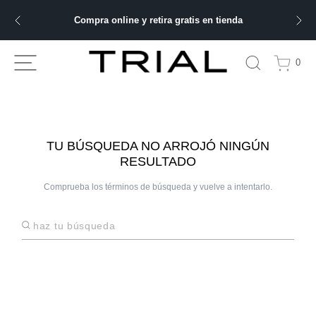
Compra online y retira gratis en tienda
ÁS BUSCADOS
0
bre
ery
TU BÚSQUEDA NO ARROJÓ NINGÚN
RESULTADO
Comprueba los términos de búsqueda y vuelve a intentarlo.
 hombre
Haz tu búsqueda
ble