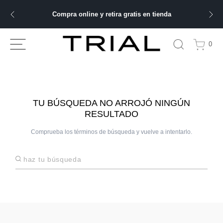
Compra online y retira gratis en tienda
ÁS BUSCADOS
0
bre
ery
TU BÚSQUEDA NO ARROJÓ NINGÚN
RESULTADO
Comprueba los términos de búsqueda y vuelve a intentarlo.
 hombre
Haz tu búsqueda
ble