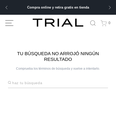
Compra online y retira gratis en tienda
ÁS BUSCADOS
0
bre
TU BÚSQUEDA NO ARROJÓ NINGÚN
RESULTADO
ery
Comprueba los términos de búsqueda y vuelve a intentarlo.
 hombre
Haz tu búsqueda