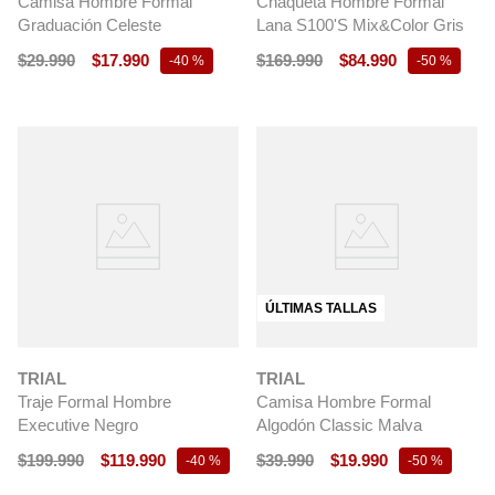
Camisa Hombre Formal
Chaqueta Hombre Formal
Graduación Celeste
Lana S100'S Mix&Color Gris
$
29
.
990
$
17
.
990
$
169
.
990
$
84
.
990
-
40 %
-
50 %
ÚLTIMAS TALLAS
TRIAL
TRIAL
Traje Formal Hombre
Camisa Hombre Formal
Executive Negro
Algodón Classic Malva
$
199
.
990
$
119
.
990
$
39
.
990
$
19
.
990
-
40 %
-
50 %