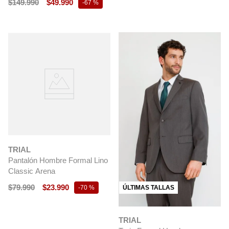
$
149
.
990
$
49
.
990
-
67 %
TRIAL
Pantalón Hombre Formal Lino
Classic Arena
$
79
.
990
$
23
.
990
ÚLTIMAS TALLAS
-
70 %
TRIAL