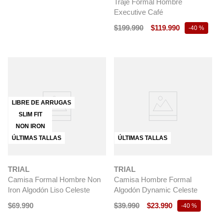
Traje Formal Hombre
Executive Café
$
199
.
990
$
119
.
990
-
40 %
LIBRE DE ARRUGAS
SLIM FIT
NON IRON
ÚLTIMAS TALLAS
ÚLTIMAS TALLAS
TRIAL
TRIAL
Camisa Formal Hombre Non
Camisa Hombre Formal
Iron Algodón Liso Celeste
Algodón Dynamic Celeste
$
69
.
990
$
39
.
990
$
23
.
990
-
40 %