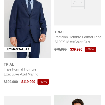
TRIAL
Pantalón Hombre Formal Lana
S100'S Mix&Color Gris
$
79
.
990
$
39
.
990
ÚLTIMAS TALLAS
-
50 %
TRIAL
Traje Formal Hombre
Executive Azul Marino
$
199
.
990
$
119
.
990
-
40 %