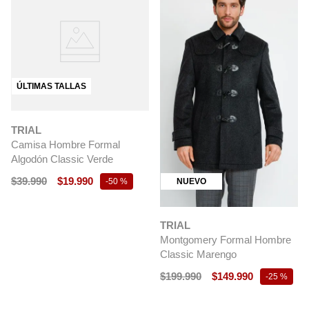
ÚLTIMAS TALLAS
TRIAL
Camisa Hombre Formal
Algodón Classic Verde
$
39
.
990
$
19
.
990
NUEVO
-
50 %
TRIAL
Montgomery Formal Hombre
Classic Marengo
$
199
.
990
$
149
.
990
-
25 %