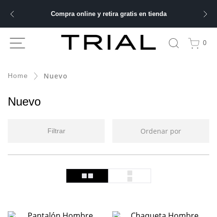
Compra online y retira gratis en tienda
ÁS BUSCADOS
0
bre
Nuevo
ery
Nuevo
Ordenar por
Filtrar
 hombre
ble