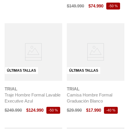
$
149
.
990
$
74
.
990
-
50 %
ÚLTIMAS TALLAS
ÚLTIMAS TALLAS
TRIAL
TRIAL
Traje Hombre Formal Lavable
Camisa Hombre Formal
Executive Azul
Graduación Blanco
$
249
.
990
$
124
.
990
$
29
.
990
$
17
.
990
-
50 %
-
40 %