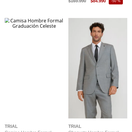
$
169
.
990
$
84
.
990
-
50 %
TRIAL
TRIAL