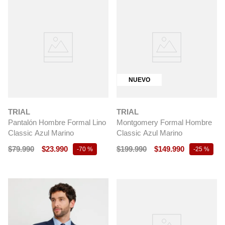
NUEVO
TRIAL
TRIAL
Pantalón Hombre Formal Lino
Montgomery Formal Hombre
Classic Azul Marino
Classic Azul Marino
$
79
.
990
$
23
.
990
$
199
.
990
$
149
.
990
-
70 %
-
25 %