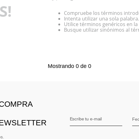
S!
Compruebe los términos introd
Intenta utilizar una sola palabra
Utilice términos genéricos en l
Busque utilizar sinónimos al té
Mostrando
0
de
0
 COMPRA
NEWSLETTER
os.