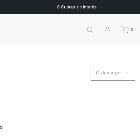
6 Cuotas sin interés
0
Ordenar por
to