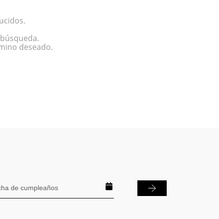
ucidos.
.
a búsqueda.
rmino deseado.