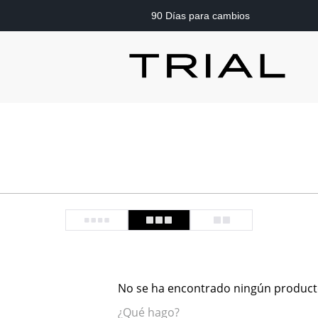
90 Días para cambios
No se ha encontrado ningún produc
¿Qué hago?