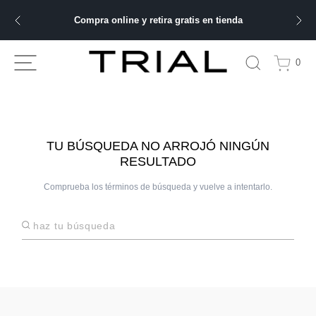
Compra online y retira gratis en tienda
ÁS BUSCADOS
0
bre
ery
TU BÚSQUEDA NO ARROJÓ NINGÚN
RESULTADO
Comprueba los términos de búsqueda y vuelve a intentarlo.
 hombre
Haz tu búsqueda
ble