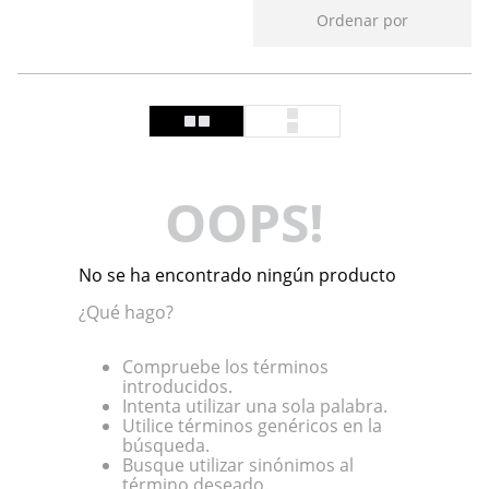
Ordenar por
OOPS!
No se ha encontrado ningún producto
¿Qué hago?
Compruebe los términos
introducidos.
Intenta utilizar una sola palabra.
Utilice términos genéricos en la
búsqueda.
Busque utilizar sinónimos al
término deseado.