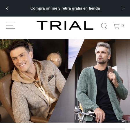
Compra online y retira gratis en tienda
ÁS BUSCADOS
0
bre
ery
 hombre
ble