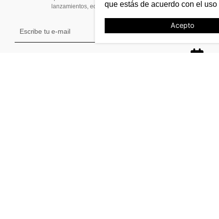
que estás de acuerdo con el uso
lanzamientos, ediciones limitadas y eventos
Acepto
TE AYUDAMOS
Tiendas
Stock
Cambios y devoluciones