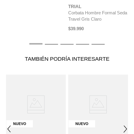
TRIAL
T
da
Corbata Hombre Formal Seda
C
Travel Gris Claro
T
$
39
.
990
$
TAMBIÉN PODRÍA INTERESARTE
NUEVO
NUEVO