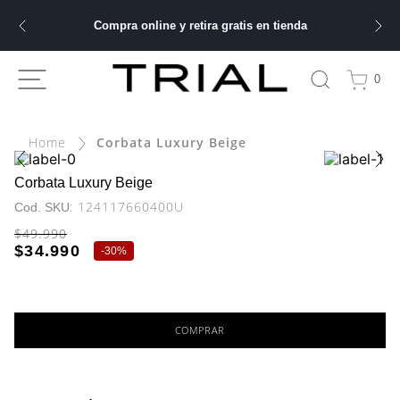
Compra online y retira gratis en tienda
ÁS BUSCADOS
0
bre
Corbata Luxury Beige
ery
Corbata Luxury Beige
:
124117660400U
$
49
.
990
 hombre
$
34
.
990
-
30%
ble
COMPRAR