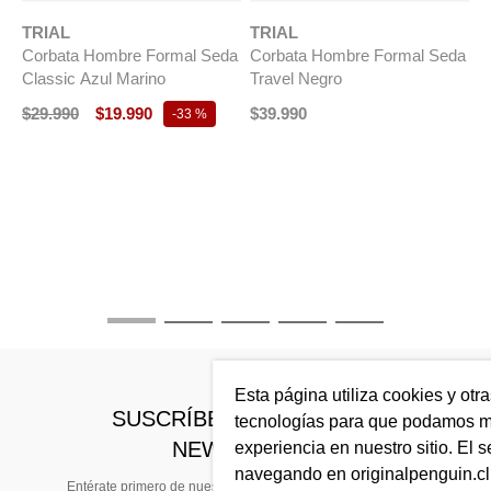
TRIAL
TRIAL
Corbata Hombre Formal Seda
Corbata Hombre Formal Seda
Classic Azul Marino
Travel Negro
$
29
.
990
$
19
.
990
$
39
.
990
-
33 %
T
C
T
$
Esta página utiliza cookies y otr
SUSCRÍBETE A NUESTRO
tecnologías para que podamos me
NEWSLETTER
experiencia en nuestro sitio. El s
navegando en originalpenguin.cl 
Entérate primero de nuestras noticias, preventas exclusivas,