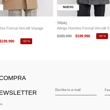
NUEVO
TRIAL
re Formal Vercelli Voyage
Abrigo Hombre Formal Vercelli Vi
$
399
.
990
$
199
.
990
-
50 %
$
199
.
990
-
50 %
 COMPRA
NEWSLETTER
os.