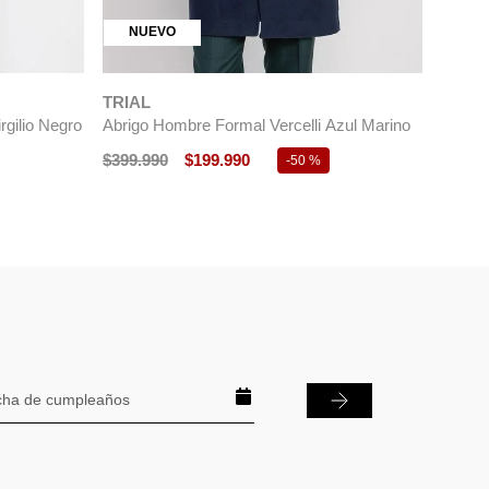
NUEVO
TRIAL
rgilio Negro
Abrigo Hombre Formal Vercelli Azul Marino
$
399
.
990
$
199
.
990
-
50 %