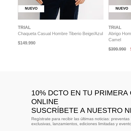
NUEVO
NUEVO
TRIAL
TRIAL
Chaqueta Casual Hombre Tiberio Beige/Azul
Abrigo Homb
Camel
$
149
.
990
$
399
.
990
10% DCTO EN TU PRIMERA
ONLINE
SUSCRÍBETE A NUESTRO 
Regístrate para recibir las últimas noticias: preventas
exclusivas, lanzamientos, ediciones limitadas y event