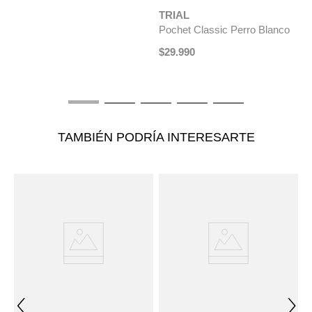
TRIAL
T
da
Pochet Classic Perro Blanco
C
C
$
29
.
990
$
TAMBIÉN PODRÍA INTERESARTE
NUEVO
NUEVO