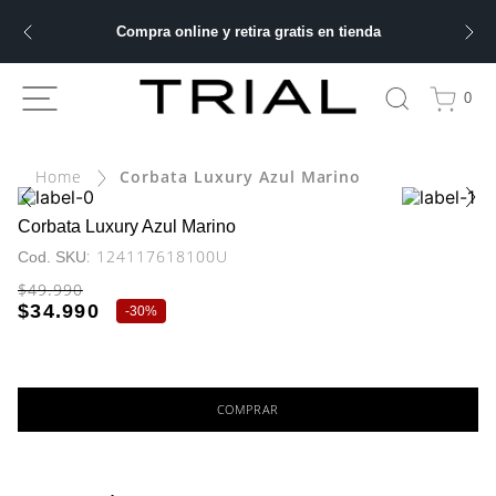
Compra online y retira gratis en tienda
ÁS BUSCADOS
0
ery
Corbata Luxury Azul Marino
bre
Corbata Luxury Azul Marino
:
124117618100U
ble
$
49
.
990
$
34
.
990
-
30%
 hombre
COMPRAR