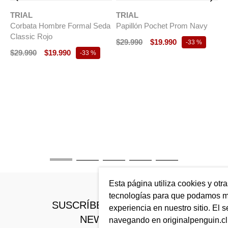
TRIAL
TRIAL
Corbata Hombre Formal Seda
Papillón Pochet Prom Navy
Classic Rojo
$
29
.
990
$
19
.
990
-
33 %
$
29
.
990
$
19
.
990
-
33 %
T
P
$
Esta página utiliza cookies y otr
tecnologías para que podamos me
SUSCRÍBETE A NUESTRO
experiencia en nuestro sitio. El s
NEWSLETTER
navegando en originalpenguin.cl 