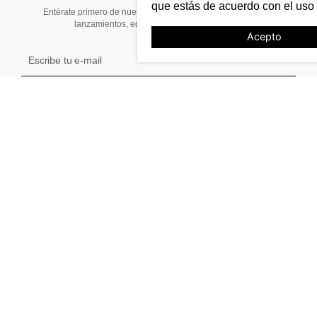
que estás de acuerdo con el uso
Entérate primero de nuestras noticias, preventas exclusivas,
lanzamientos, ediciones limitadas y eventos
Acepto
TE AYUDAMOS
Tiendas
Stock