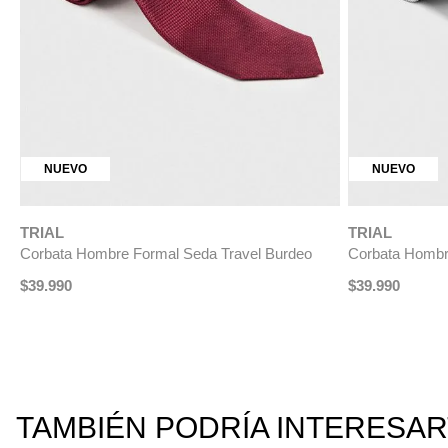
EVO
NUEVO
TRIAL
a Hombre Formal Seda Travel Burdeo
Corbata Hombre Formal S
0
$
39
.
990
TAMBIÉN PODRÍA INTERESA