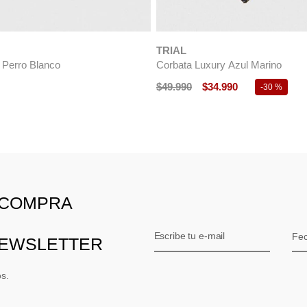
e Formal Seda Classic Celeste
Pack Pochet&Papillon Burdeo
990
$
29
.
990
$
19
.
990
-
33 %
-
33 %
 COMPRA
NEWSLETTER
os.