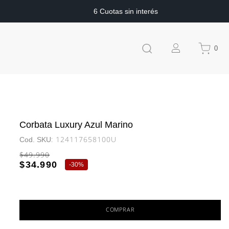
6 Cuotas sin interés
0
Corbata Luxury Azul Marino
:
124117658100U
$
49
.
990
$
34
.
990
-
30%
COMPRAR