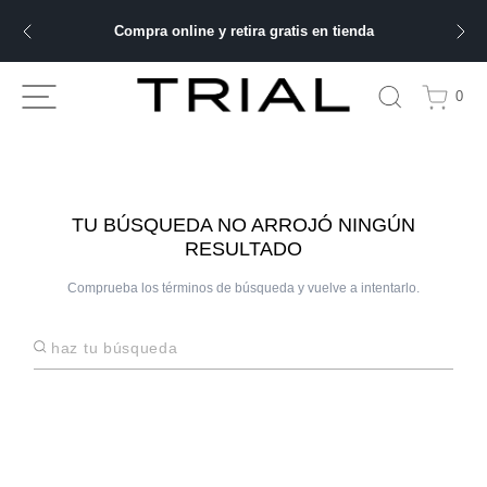
Compra online y retira gratis en tienda
ÁS BUSCADOS
0
ery
bre
TU BÚSQUEDA NO ARROJÓ NINGÚN
RESULTADO
Comprueba los términos de búsqueda y vuelve a intentarlo.
ble
Haz tu búsqueda
 hombre