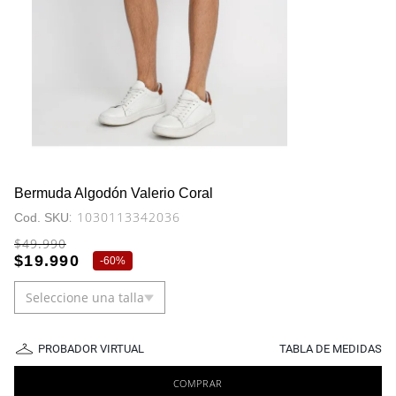
Bermuda Algodón Valerio Coral
:
1030113342036
$
49
.
990
$
19
.
990
-
60%
Seleccione una talla
PROBADOR VIRTUAL
TABLA DE MEDIDAS
COMPRAR