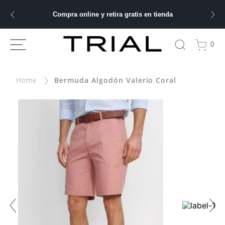
Compra online y retira gratis en tienda
ÁS BUSCADOS
0
Bermuda Algodón Valerio Coral
bre
ery
 hombre
ble