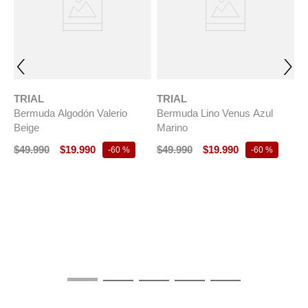
TRIAL
TRIAL
Bermuda Algodón Valerio
Bermuda Lino Venus Azul
Beige
Marino
$
49
.
990
$
19
.
990
$
49
.
990
$
19
.
990
-
60 %
-
60 %
T
B
$