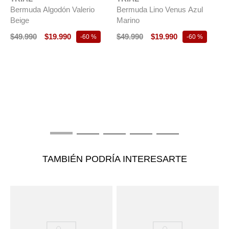
Bermuda Algodón Valerio
Bermuda Lino Venus Azul
Beige
Marino
$
49
.
990
$
19
.
990
$
49
.
990
$
19
.
990
-
60 %
-
60 %
T
B
$
TAMBIÉN PODRÍA INTERESARTE