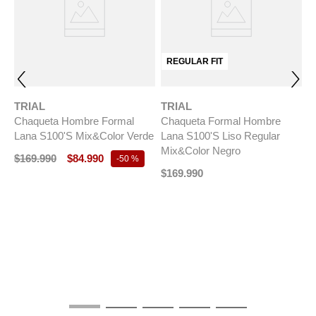
REGULAR FIT
TRIAL
TRIAL
Chaqueta Hombre Formal
Chaqueta Formal Hombre
Lana S100'S Mix&Color Verde
Lana S100'S Liso Regular
Mix&Color Negro
$
169
.
990
$
84
.
990
-
50 %
$
169
.
990
T
C
L
M
$