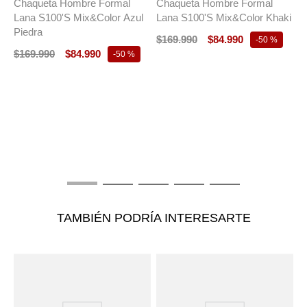
Chaqueta Hombre Formal
Chaqueta Hombre Formal
Lana S100'S Mix&Color Azul
Lana S100'S Mix&Color Khaki
Piedra
$
169
.
990
$
84
.
990
-
50 %
$
169
.
990
$
84
.
990
-
50 %
T
C
E
$
TAMBIÉN PODRÍA INTERESARTE