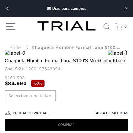
90 Días para cambios
ÁS BUSCADOS
0
ery
Chaqueta Hombre Formal Lana S100'S Mix&Color Khaki
bre
Chaqueta Hombre Formal Lana S100'S Mix&Color Khaki
:
12001978A7054
ble
$
169
.
990
$
84
.
990
-
50%
Seleccione una talla
 hombre
PROBADOR VIRTUAL
TABLA DE MEDIDAS
COMPRAR