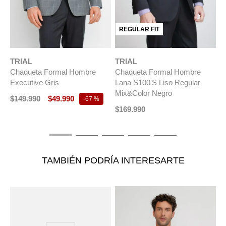
REGULAR FIT
TRIAL
TRIAL
T
Chaqueta Formal Hombre
Chaqueta Formal Hombre
C
t
Executive Gris
Lana S100'S Liso Regular
L
Mix&Color Negro
M
$
149
.
990
$
49
.
990
-
67 %
$
169
.
990
$
TAMBIÉN PODRÍA INTERESARTE