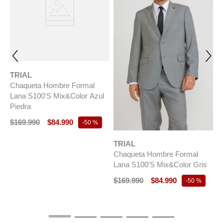
TRIAL
Chaqueta Hombre Formal
Lana S100'S Mix&Color Azul
Piedra
$
169
.
990
$
84
.
990
-
50 %
TRIAL
T
Chaqueta Hombre Formal
C
t
Lana S100'S Mix&Color Gris
E
$
169
.
990
$
84
.
990
$
-
50 %