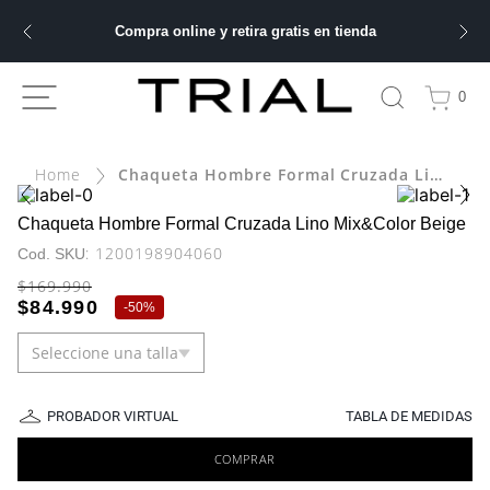
Compra online y retira gratis en tienda
ÁS BUSCADOS
0
bre
Chaqueta Hombre Formal Cruzada Lino Mix&Color Beige
ery
Chaqueta Hombre Formal Cruzada Lino Mix&Color Beige
:
1200198904060
$
169
.
990
 hombre
$
84
.
990
-
50%
Seleccione una talla
ble
PROBADOR VIRTUAL
TABLA DE MEDIDAS
COMPRAR