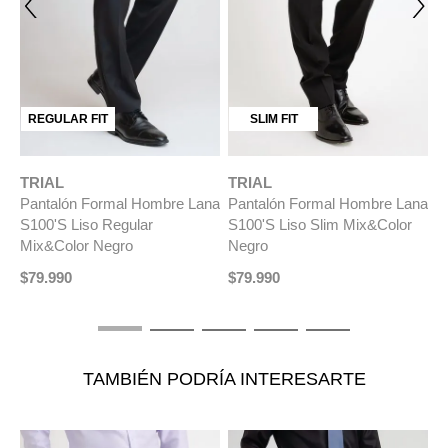
REGULAR FIT
SLIM FIT
TRIAL
TRIAL
T
na
Pantalón Formal Hombre Lana
Pantalón Formal Hombre Lana
P
t
S100'S Liso Regular
S100'S Liso Slim Mix&Color
Re
Mix&Color Negro
Negro
M
$
79
.
990
$
79
.
990
$
TAMBIÉN PODRÍA INTERESARTE