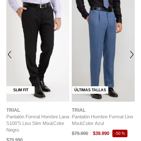
SLIM FIT
ÚLTIMAS TALLAS
TRIAL
TRIAL
T
na
Pantalón Formal Hombre Lana
Pantalón Hombre Formal Lino
P
t
S100'S Liso Slim Mix&Color
Mix&Color Azul
Negro
$
79
.
990
$
39
.
990
$
-
50 %
$
79
.
990