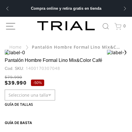
Compra online y retira gratis en tienda
ÁS BUSCADOS
0
Pantalón Hombre Formal Lino Mix&Color Café
bre
ery
Pantalón Hombre Formal Lino Mix&Color Café
:
1400170307048
$
79
.
990
$
39
.
990
-
50%
 hombre
Seleccione una talla
ble
GUÍA DE TALLAS
GUÍA DE BASTA