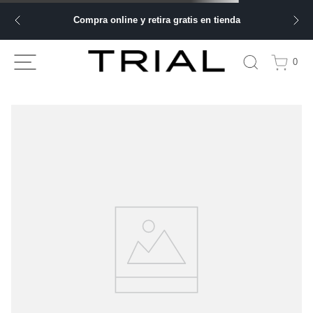
Compra online y retira gratis en tienda
0
TU BÚSQUEDA NO ARROJÓ NINGÚN
RESULTADO
Comprueba los términos de búsqueda y vuelve a intentarlo.
Haz tu búsqueda