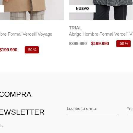
NUEVO
TRIAL
re Formal Vercelli Voyage
Abrigo Hombre Formal Vercelli Vi
$
399
.
990
$
199
.
990
-
50 %
$
199
.
990
-
50 %
 COMPRA
NEWSLETTER
os.