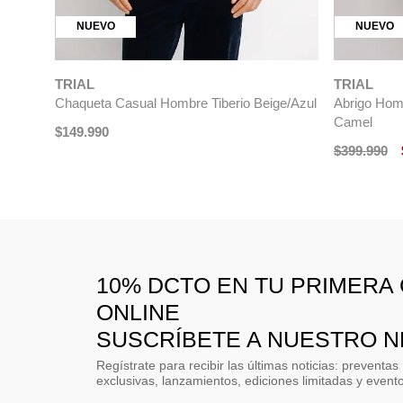
NUEVO
NUEVO
TRIAL
TRIAL
Chaqueta Casual Hombre Tiberio Beige/Azul
Abrigo Homb
Camel
$
149
.
990
$
399
.
990
10% DCTO EN TU PRIMERA
ONLINE
SUSCRÍBETE A NUESTRO 
Regístrate para recibir las últimas noticias: preventas
exclusivas, lanzamientos, ediciones limitadas y event