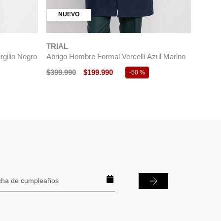
NUEVO
TRIAL
rgilio Negro
Abrigo Hombre Formal Vercelli Azul Marino
$
399
.
990
$
199
.
990
-
50 %