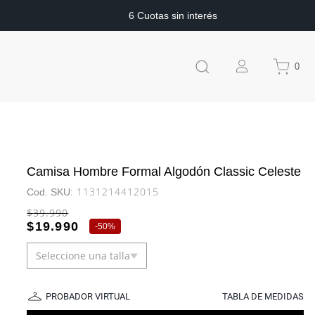
6 Cuotas sin interés
0
Camisa Hombre Formal Algodón Classic Celeste
:
1131214412015
$
39
.
990
$
19
.
990
-
50%
Seleccione una talla
PROBADOR VIRTUAL
TABLA DE MEDIDAS