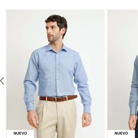
LIBRE DE ARRUGAS
SLIM FIT
NON IRON
ÚLTIMAS TALLAS
ÚLTIMAS TALL
TRIAL
TRIAL