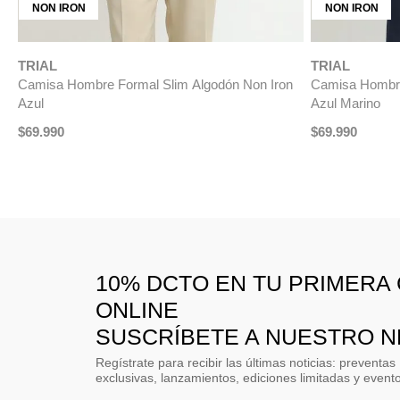
Camisa Formal Hombre Non Iron Algodón Liso
Camisa Hombre
Celeste
$
99
.
990
$
79
.
$
69
.
990
10% DCTO EN TU PRIMERA
ONLINE
SUSCRÍBETE A NUESTRO 
Regístrate para recibir las últimas noticias: preventas
exclusivas, lanzamientos, ediciones limitadas y event