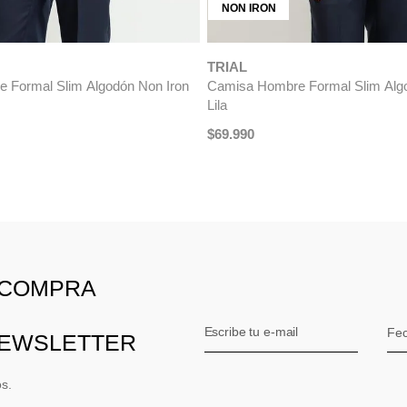
 Formal Algodón Vercelli Blanco
ÚLTIMAS TALLAS
990
-
20 %
TRIAL
Camisa Hombre Formal Algodón V
$
99
.
990
$
79
.
990
-
20 %
 COMPRA
NEWSLETTER
os.