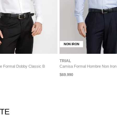
AS
 Formal Algodón Vercelli Blanco
ÚLTIMAS TALLAS
990
-
20 %
TRIAL
Camisa Hombre Formal Algodón V
$
99
.
990
$
79
.
990
-
20 %
RTE