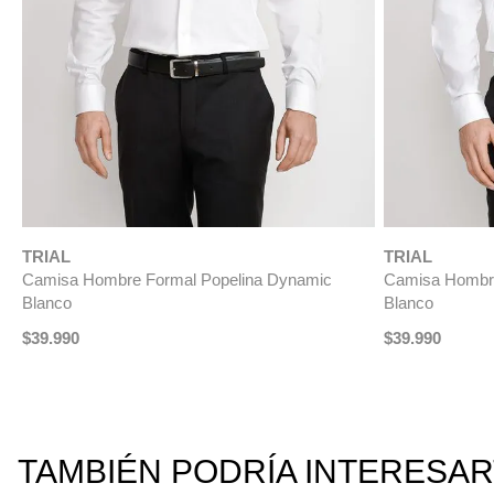
ÚLTIMAS TALLAS
ÚLTIMAS TALL
TRIAL
TRIAL
Camisa Hombre Formal Algodón Classic
Camisa Hombre
Celeste
$
99
.
990
$
79
.
$
39
.
990
$
19
.
990
-
50 %
TAMBIÉN PODRÍA INTERESA