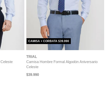
ÚLTIMAS TALLAS
TRIAL
T
Camisa Hombre Formal Algodón Vercelli Celeste
C
$
99
.
990
$
79
.
990
$
-
20 %
ercelli Blanco