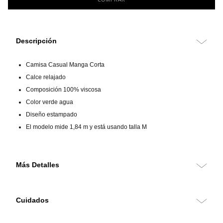
Descripción
Camisa Casual Manga Corta
Calce relajado
Composición 100% viscosa
Color verde agua
Diseño estampado
El modelo mide 1,84 m y está usando talla M
Más Detalles
La camisa Baltazar para hombre en verde agua destaca por su diseño
estampado y su calce relajado, ofreciendo un estilo casual y cómodo.
Cuidados
Confeccionada en viscosa de alta calidad, proporciona una textura
suave y transpirable ideal para el uso diario.