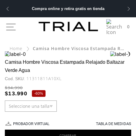
Compra online y retira gratis en tienda
ÁS BUSCADOS
0
Camisa Hombre Viscosa Estampada Relajado Baltazar Verde Agua
bre
Camisa Hombre Viscosa Estampada Relajado Baltazar
Verde Agua
ery
:
11311811A10XL
$
34
.
990
 hombre
$
13
.
990
-
60%
Seleccione una talla
PROBADOR VIRTUAL
TABLA DE MEDIDAS
COMPRAR