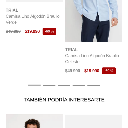
TRIAL
Camisa Lino Algodón Braulio
Verde
$
49
.
990
$
19
.
990
-
60 %
TRIAL
T
Camisa Lino Algodón Braulio
C
Celeste
A
$
49
.
990
$
19
.
990
$
-
60 %
TAMBIÉN PODRÍA INTERESARTE