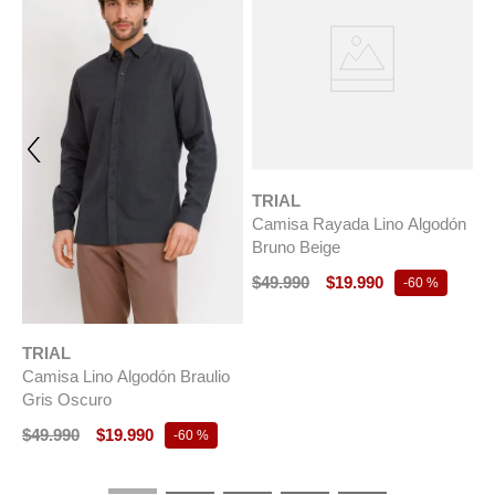
TRIAL
Camisa Rayada Lino Algodón
Bruno Beige
$
49
.
990
$
19
.
990
-
60 %
TRIAL
T
Camisa Lino Algodón Braulio
C
Gris Oscuro
B
$
49
.
990
$
19
.
990
$
-
60 %