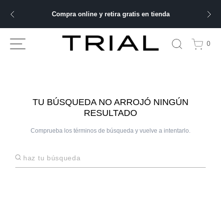
Compra online y retira gratis en tienda
ÁS BUSCADOS
0
bre
ery
TU BÚSQUEDA NO ARROJÓ NINGÚN
RESULTADO
Comprueba los términos de búsqueda y vuelve a intentarlo.
 hombre
Haz tu búsqueda
ble