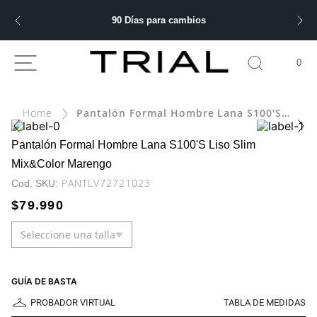
90 Días para cambios
ÁS BUSCADOS
0
Pantalón Formal Hombre Lana S100'S Liso Slim Mix&Color Marengo
ery
bre
Pantalón Formal Hombre Lana S100'S Liso Slim
Mix&Color Marengo
:
PANTLV72721023
ble
$
79
.
990
Seleccione una talla
 hombre
GUÍA DE BASTA
PROBADOR VIRTUAL
TABLA DE MEDIDAS