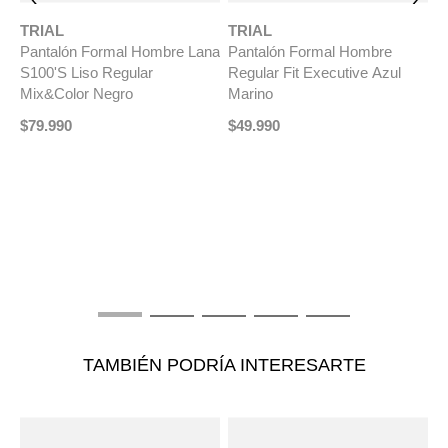
TRIAL
TRIAL
Pantalón Formal Hombre Lana
Pantalón Formal Hombre
S100'S Liso Regular
Regular Fit Executive Azul
Mix&Color Negro
Marino
$
79
.
990
$
49
.
990
T
na
P
t
S
M
$
TAMBIÉN PODRÍA INTERESARTE