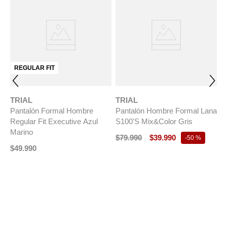
REGULAR FIT
TRIAL
TRIAL
Pantalón Formal Hombre
Pantalón Hombre Formal Lana
Regular Fit Executive Azul
S100'S Mix&Color Gris
Marino
$
79
.
990
$
39
.
990
-
50 %
$
49
.
990
T
na
P
t
S
M
$